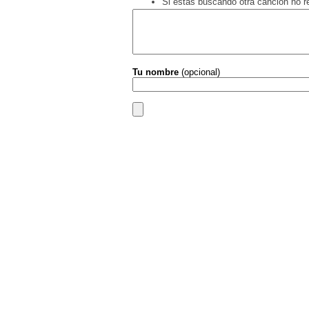
Si estás buscando otra canción no 
Tu nombre
(opcional)