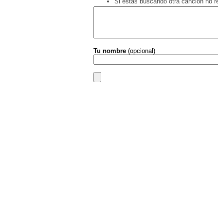
Si estás buscando otra canción no 
Tu nombre
(opcional)