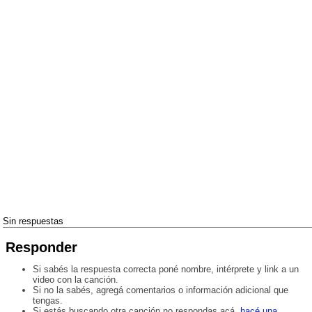
Sin respuestas
Responder
Si sabés la respuesta correcta poné nombre, intérprete y link a un
video con la canción.
Si no la sabés, agregá comentarios o información adicional que
tengas.
Si estás buscando otra canción no respondas acá,
hacé una