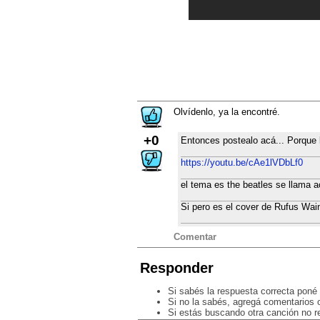
Olvídenlo, ya la encontré.
+0
Entonces postealo acá... Porque l
https://youtu.be/cAe1lVDbLf0
el tema es the beatles se llama a
Si pero es el cover de Rufus Wai
Comentar
Responder
Si sabés la respuesta correcta poné 
Si no la sabés, agregá comentarios o
Si estás buscando otra canción no 