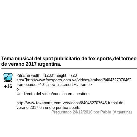
Tema musical del spot publicitario de fox sports,del torneo
de verano 2017 argentina.
<iframe width="1280" height="720"
src="http://www.foxsports.com.ve/videos/embed/840432707646"
frameborder="0" allowfullscreen></iframe>
+16
o
Url directo del video/cancion en cuestion:
http://www.foxsports.com.ve/videos/840432707646-futbol-de-
verano-2017-en-enero-por-fox-sports
Preguntado 24/12/2016 por
Pablo
(Argentina)