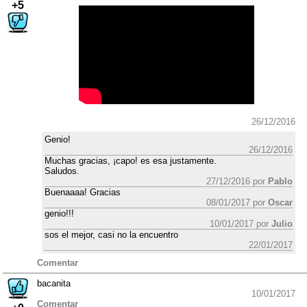
+5
26/12/2016
Genio!
26/12/2016
Muchas gracias, ¡capo! es esa justamente.
Saludos.
27/12/2016 por
Pablo
Buenaaaa! Gracias
08/01/2017 por
Oscar
genio!!!
10/01/2017 por
Julio
sos el mejor, casi no la encuentro
22/01/2017
Comentar
bacanita
10/01/2017
Comentar