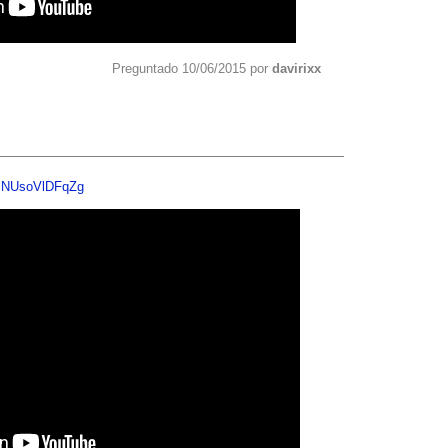
Preguntado 10/06/2015 por
davirixx
v=NUsoVlDFqZg