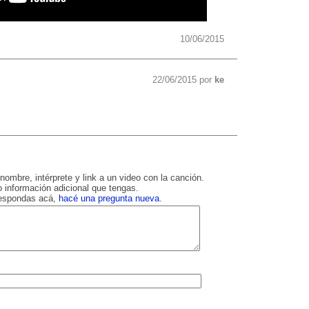
10/06/2015
22/06/2015 por
ke
nombre, intérprete y link a un video con la canción.
 información adicional que tengas.
respondas acá,
hacé una pregunta nueva
.