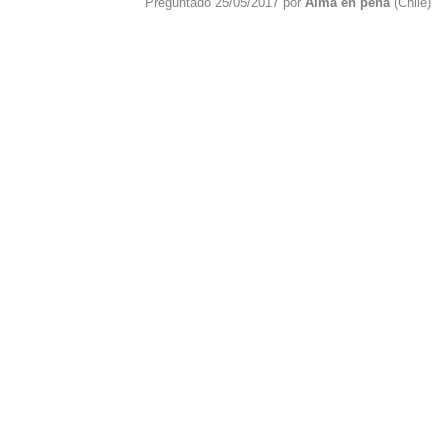
Preguntado 25/05/2017 por
Alma en pena
(Chile)