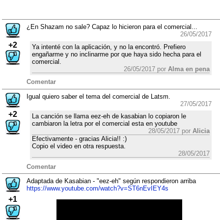
¿En Shazam no sale? Capaz lo hicieron para el comercial...
26/05/2017
+2
Ya intenté con la aplicación, y no la encontró. Prefiero
engañarme y no inclinarme por que haya sido hecha para el
comercial.
26/05/2017 por
Alma en pena
Comentar
Igual quiero saber el tema del comercial de Latsm.
27/05/2017
+2
La canción se llama eez-eh de kasabian lo copiaron le
cambiaron la letra por el comercial esta en youtube
28/05/2017 por
Alicia
Efectivamente - gracias Alicia!! :)
Copio el video en otra respuesta.
28/05/2017
Comentar
Adaptada de Kasabian - "eez-eh" según respondieron arriba
https://www.youtube.com/watch?v=ST6nEvIEY4s
+1