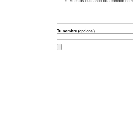
Si estás buscando otra canción no 
Tu nombre
(opcional)