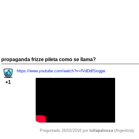
propaganda frizze pileta como se llama?
https://www.youtube.com/watch?v=fVdDdISxqgw
+1
Preguntado 26/02/2018 por
lollapalooza
(Argentina)