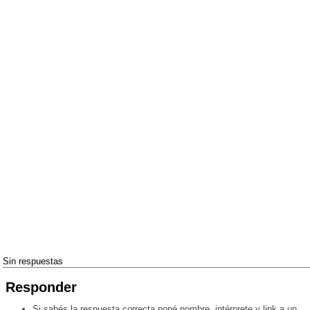
Sin respuestas
Responder
Si sabés la respuesta correcta poné nombre, intérprete y link a un