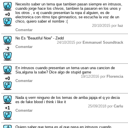
Necesito saber un tema que tambien pasan siempre en intrusos,
cuando jorge hace los chivos, tambien la pasaron en los unos y
los otros , x ej cuando presentan la ropa d alguien, es de
+0
electronica con ritmo tipo gimnastico, se escucha la voz de un
chico, quiero saber el nombre :(
20/10/2015 por
luz
Comentar
No Es ''Beautiful Now'' - Zedd
24/10/2015 por
Emmanuel Soundtrack
Comentar
-2
En intrusos cuando presentan un tema usan una cancion de
Sia,alguna la sabe? Dice algo de stupid game
19/12/2016 por
Florencia
+0
Comentar
Nada q verrr ninguno de los temas de arriba jajaja el q yo decia
es de fake blood i think i like it
25/09/2018 por
Carlu
+1
Comentar
Quiero saber que tema es el que pasa en intrusos cuando