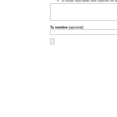
Si estás buscando otra canción no 
Tu nombre
(opcional)