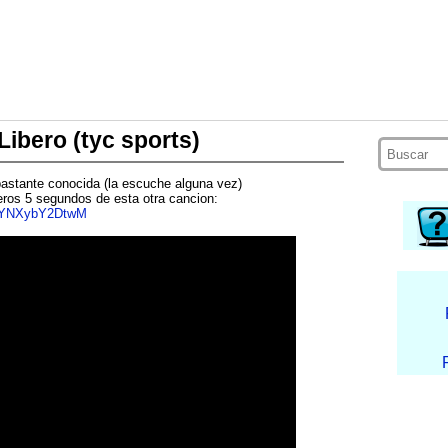
ibero (tyc sports)
bastante conocida (la escuche alguna vez)
meros 5 segundos de esta otra cancion:
v=YNXybY2DtwM