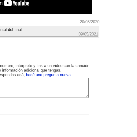
20/03/2020
ntal del final
09/05/2021
nombre, intérprete y link a un video con la canción.
 información adicional que tengas.
respondas acá,
hacé una pregunta nueva
.