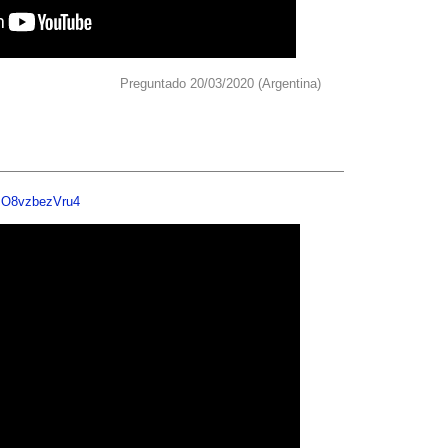
Preguntado 20/03/2020 (Argentina)
v=O8vzbezVru4