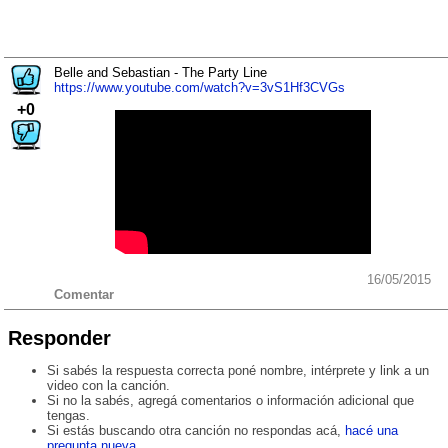
Belle and Sebastian - The Party Line
https://www.youtube.com/watch?v=3vS1Hf3CVGs
+0
16/05/2015
Comentar
Responder
Si sabés la respuesta correcta poné nombre, intérprete y link a un
video con la canción.
Si no la sabés, agregá comentarios o información adicional que
tengas.
Si estás buscando otra canción no respondas acá,
hacé una
pregunta nueva
.