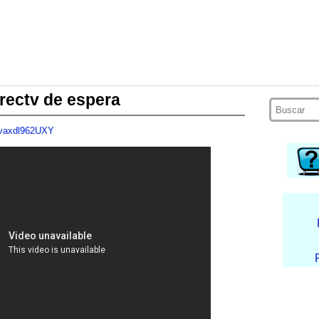
irectv de espera
=vaxdl962UXY