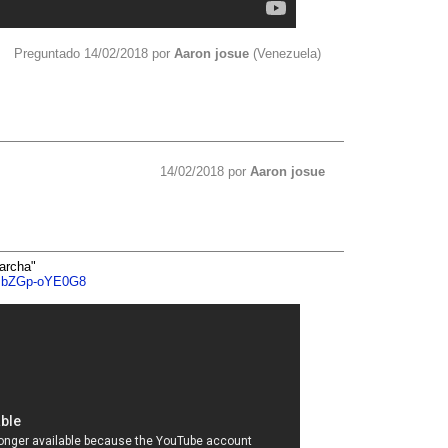
Preguntado 14/02/2018 por
Aaron josue
(Venezuela)
14/02/2018 por
Aaron josue
archa"
v=bZGp-oYE0G8