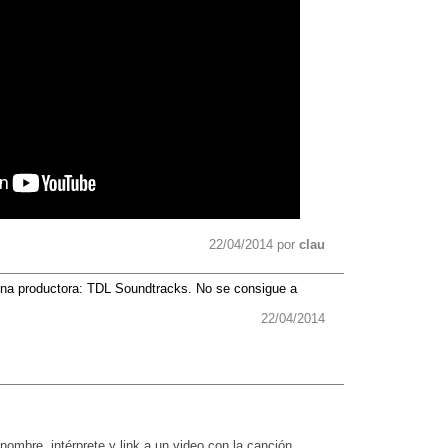
22/04/2014 por
clau
 una productora: TDL Soundtracks. No se consigue a
22/04/2014
nombre, intérprete y link a un video con la canción.