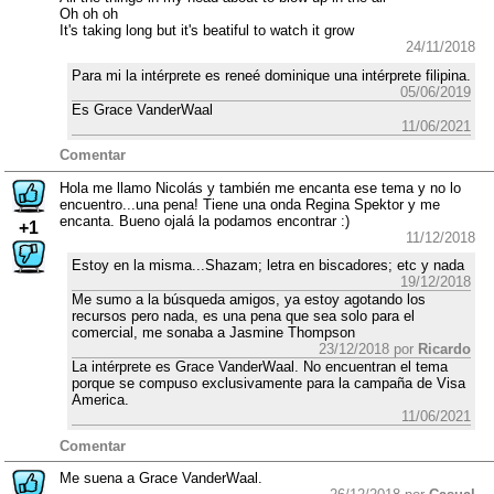
Oh oh oh
It's taking long but it's beatiful to watch it grow
24/11/2018
Para mi la intérprete es reneé dominique una intérprete filipina.
05/06/2019
Es Grace VanderWaal
11/06/2021
Comentar
Hola me llamo Nicolás y también me encanta ese tema y no lo
encuentro...una pena! Tiene una onda Regina Spektor y me
encanta. Bueno ojalá la podamos encontrar :)
+1
11/12/2018
Estoy en la misma...Shazam; letra en biscadores; etc y nada
19/12/2018
Me sumo a la búsqueda amigos, ya estoy agotando los
recursos pero nada, es una pena que sea solo para el
comercial, me sonaba a Jasmine Thompson
23/12/2018 por
Ricardo
La intérprete es Grace VanderWaal. No encuentran el tema
porque se compuso exclusivamente para la campaña de Visa
America.
11/06/2021
Comentar
Me suena a Grace VanderWaal.