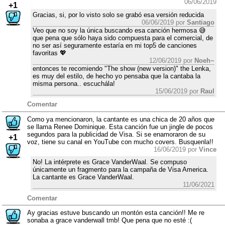
06/06/2019
+1
Gracias, si, por lo visto solo se grabó esa versión reducida
06/06/2019 por
Santiago
Veo que no soy la única buscando esa canción hermosa 😅
que pena que sólo haya sido compuesta para el comercial, de
no ser así seguramente estaría en mi top5 de canciones
favoritas 💖
12/06/2019 por
Noeh~
entonces te recomiendo "The show (new version)" the Lenka,
es muy del estilo, de hecho yo pensaba que la cantaba la
misma persona.. escuchála!
15/06/2019 por
Raul
Comentar
Como ya mencionaron, la cantante es una chica de 20 años que
se llama Renee Dominique. Esta canción fue un jingle de pocos
segundos para la publicidad de Visa. Si se enamoraron de su
+1
voz, tiene su canal en YouTube con mucho covers. Busquenla!!
16/06/2019 por
Vince
No! La intérprete es Grace VanderWaal. Se compuso
únicamente un fragmento para la campaña de Visa America.
La cantante es Grace VanderWaal.
11/06/2021
Comentar
Ay gracias estuve buscando un montón esta canción!! Me re
sonaba a grace vanderwall tmb! Que pena que no esté :(