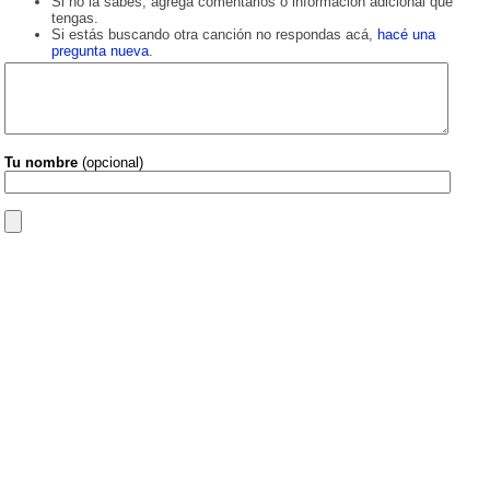
Si no la sabés, agregá comentarios o información adicional que
tengas.
Si estás buscando otra canción no respondas acá,
hacé una
pregunta nueva
.
Tu nombre
(opcional)