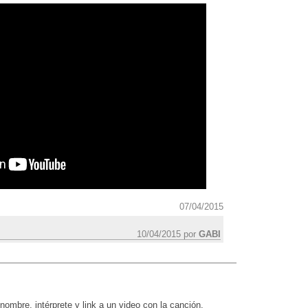
07/04/2015
10/04/2015 por
GABI
nombre, intérprete y link a un video con la canción.