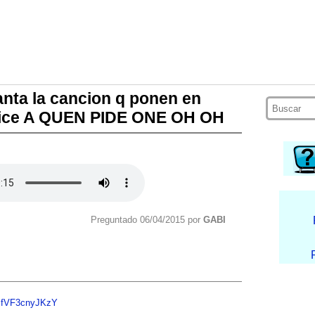
anta la cancion q ponen en
 dice A QUEN PIDE ONE OH OH
Preguntado 06/04/2015 por
GABI
v=fVF3cnyJKzY