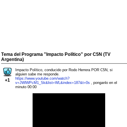
Tema del Programa "Impacto Político" por C5N (TV
Argentina)
Impacto Político, conducido por Rodo Herrera POR C5N, si
alguien sabe me responde.
https://www.youtube.com/watch?
+1
v=JWlWPcM1_Sk&list=WL&index=187&t=0s
, ponganlo en el
minuto 00:00