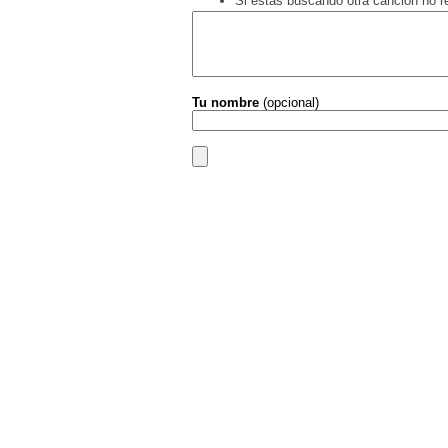
Si estás buscando otra canción no 
Tu nombre
(opcional)