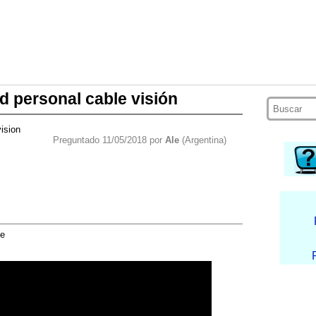
d personal cable visión
ision
Preguntado 11/05/2018 por
Ale
(Argentina)
ge