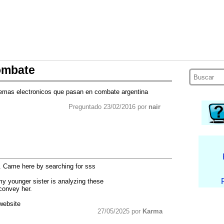
ombate
temas electronicos que pasan en combate argentina
Preguntado 23/02/2016 por
nair
. Came here by searching for sss
my younger sister is analyzing these
 convey her.
website
27/05/2025 por
Karma