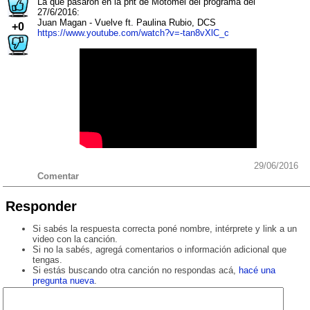
La que pasaron en la pnt de Motomel del programa del
27/6/2016:
Juan Magan - Vuelve ft. Paulina Rubio, DCS
+0
https://www.youtube.com/watch?v=-tan8vXlC_c
29/06/2016
Comentar
Responder
Si sabés la respuesta correcta poné nombre, intérprete y link a un
video con la canción.
Si no la sabés, agregá comentarios o información adicional que
tengas.
Si estás buscando otra canción no respondas acá,
hacé una
pregunta nueva
.