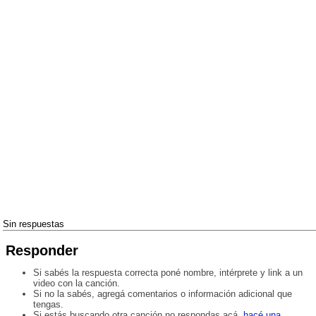
Sin respuestas
Responder
Si sabés la respuesta correcta poné nombre, intérprete y link a un
video con la canción.
Si no la sabés, agregá comentarios o información adicional que
tengas.
Si estás buscando otra canción no respondas acá,
hacé una