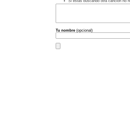
Si estás buscando otra canción no 
Tu nombre
(opcional)