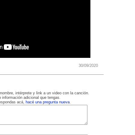
30/09/2020
nombre, intérprete y link a un video con la canción.
 información adicional que tengas.
respondas acá,
hacé una pregunta nueva
.