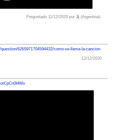
Preguntado 11/12/2020 por
Jj
(Argentina)
m/question/6265971704594432/como-se-llama-la-cancion-
12/12/2020
v=otCpCn0l4Wo