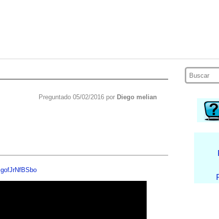
Preguntado 05/02/2016 por
Diego melian
=gofJrNfBSbo