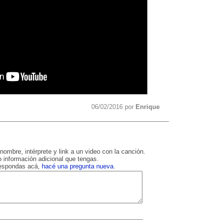
06/02/2016 por
Enrique
nombre, intérprete y link a un video con la canción.
 información adicional que tengas.
respondas acá,
hacé una pregunta nueva
.