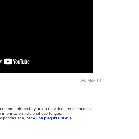
24/08/2014
nombre, intérprete y link a un video con la canción.
 información adicional que tengas.
respondas acá,
hacé una pregunta nueva
.