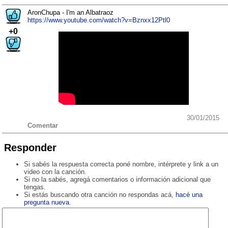
AronChupa - I'm an Albatraoz
https://www.youtube.com/watch?v=Bznxx12Ptl0
+0
30/01/2015
Comentar
Responder
Si sabés la respuesta correcta poné nombre, intérprete y link a un
video con la canción.
Si no la sabés, agregá comentarios o información adicional que
tengas.
Si estás buscando otra canción no respondas acá,
hacé una
pregunta nueva
.