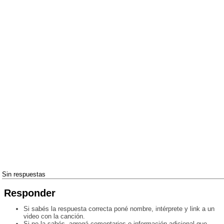
Sin respuestas
Responder
Si sabés la respuesta correcta poné nombre, intérprete y link a un
video con la canción.
Si no la sabés, agregá comentarios o información adicional que