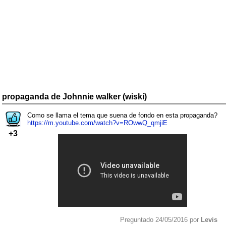
propaganda de Johnnie walker (wiski)
Como se llama el tema que suena de fondo en esta propaganda?
https://m.youtube.com/watch?v=ROwwQ_qmjiE
+3
Preguntado 24/05/2016 por
Levis