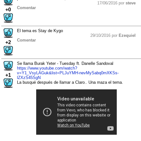
17/06/2016 por
steve
Comentar
+0
El tema es Stay de Kygo
29/10/2016 por
Ezequiel
Comentar
+2
Se llama Burak Yeter - Tuesday ft. Danelle Sandoval
https://www.youtube.com/watch?
v=Y1_VsyLAGuk&list=PLJuYMH-nevMySabq0mXKSs-
+1
lZXzS45SgN
La busqué después de llamar a Claro.. Una maza el tema.