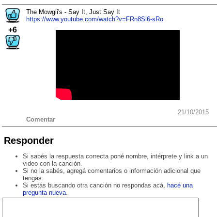
The Mowgli's - Say It, Just Say It
https://www.youtube.com/watch?v=FRn8Sl6-sRo
+6
21/10/2015
Comentar
Responder
Si sabés la respuesta correcta poné nombre, intérprete y link a un
video con la canción.
Si no la sabés, agregá comentarios o información adicional que
tengas.
Si estás buscando otra canción no respondas acá,
hacé una
pregunta nueva
.