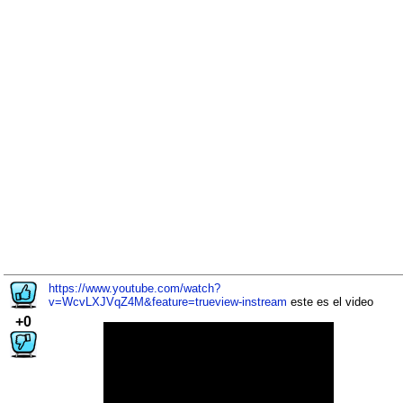
https://www.youtube.com/watch?
v=WcvLXJVqZ4M&feature=trueview-instream
este es el video
+0