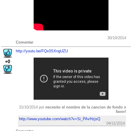
30/10/2014
Comentar
http://youtu.be/FQx0SXngUZU
+0
31/10/2014 por
necesito el nombre de la cancion de fondo x
favor!
http://www.youtube.com/watch?v=Si_PAvHzjsQ
04/11/2014