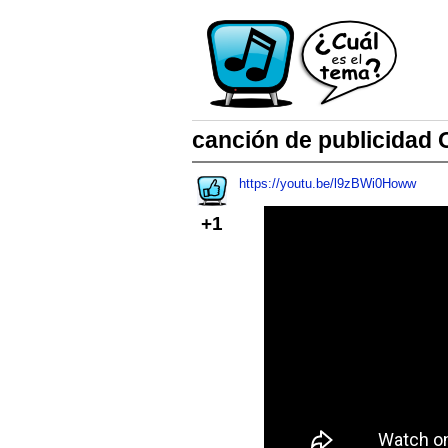
canción de publicidad 
https://youtu.be/l9zBWi0Howw
+1