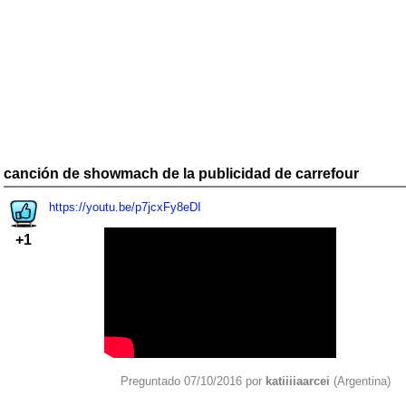
canción de showmach de la publicidad de carrefour
https://youtu.be/p7jcxFy8eDI
+1
Preguntado 07/10/2016 por
katiiiiaarcei
(Argentina)