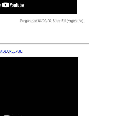
Preguntado 06/02/2018 por
Eli
(Argentina)
v=ASEUxEJx5IE