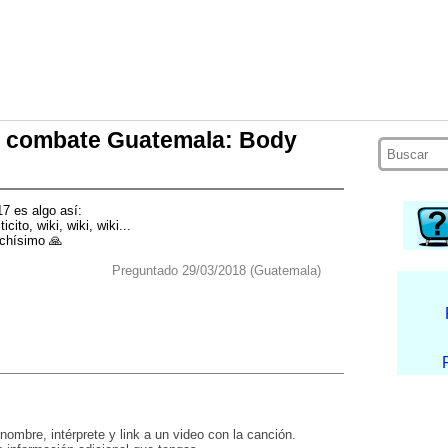
n combate Guatemala: Body
 es algo así:
icito, wiki, wiki, wiki...
uchísimo 🙏
Preguntado 29/03/2018 (Guatemala)
nombre, intérprete y link a un video con la canción.