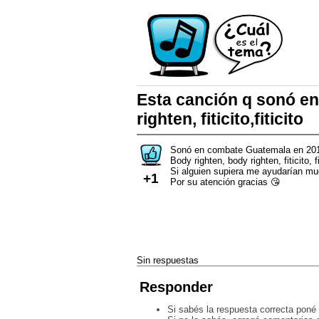
Esta canción q sonó e
righten, fiticito,fiticito
Sonó en combate Guatemala en 2017
Body righten, body righten, fiticito, fit
Si alguien supiera me ayudarían m
+1
Por su atención gracias 😘
Sin respuestas
Responder
Si sabés la respuesta correcta poné 