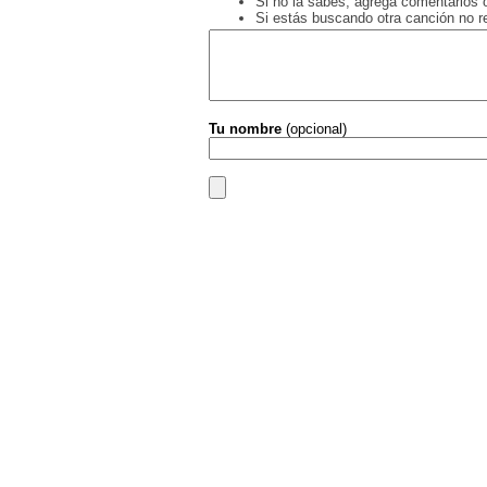
Si no la sabés, agregá comentarios o
Si estás buscando otra canción no 
Tu nombre
(opcional)