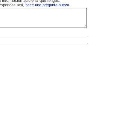
 información adicional que tengas.
respondas acá,
hacé una pregunta nueva
.