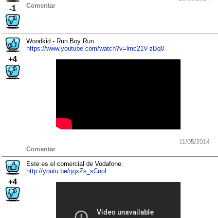
Comentar
-1
Woodkid - Run Boy Run
https://www.youtube.com/watch?v=lmc21V-zBq0
+4
11/05/2014
Comentar
Este es el comercial de Vodafone:
http://youtu.be/qqxZs_sCnoI
+4