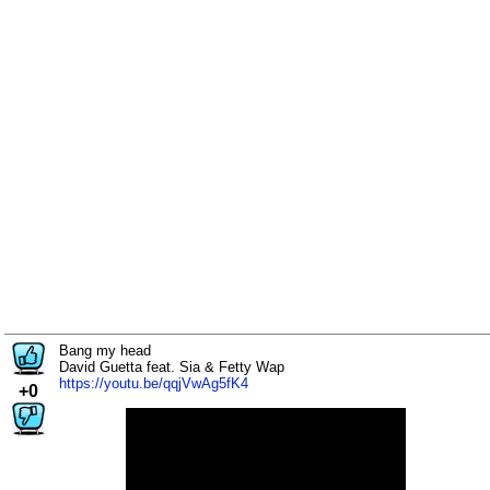
Bang my head
David Guetta feat. Sia & Fetty Wap
https://youtu.be/qqjVwAg5fK4
+0