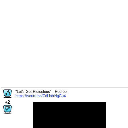
"Let's Get Ridiculous" - Redfoo
https://youtu.be/CdLhdrNgGu4
+2