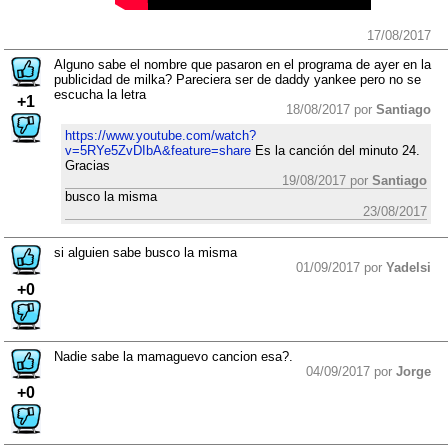
17/08/2017
Alguno sabe el nombre que pasaron en el programa de ayer en la
publicidad de milka? Pareciera ser de daddy yankee pero no se
escucha la letra
+1
18/08/2017 por
Santiago
https://www.youtube.com/watch?
v=5RYe5ZvDIbA&feature=share
Es la canción del minuto 24.
Gracias
19/08/2017 por
Santiago
busco la misma
23/08/2017
si alguien sabe busco la misma
01/09/2017 por
Yadelsi
+0
Nadie sabe la mamaguevo cancion esa?.
04/09/2017 por
Jorge
+0