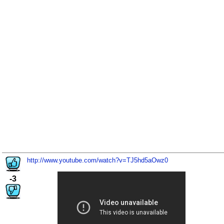
http://www.youtube.com/watch?v=TJ5hd5aOwz0
-3