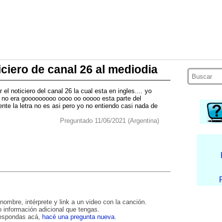
iciero de canal 26 al mediodia
el noticiero del canal 26 la cual esta en ingles.... yo
n is no era gooooooooo oooo oo ooooo esta parte del
mente la letra no es asi pero yo no entiendo casi nada de
Preguntado 11/06/2021 (Argentina)
nombre, intérprete y link a un video con la canción.
 información adicional que tengas.
respondas acá,
hacé una pregunta nueva
.