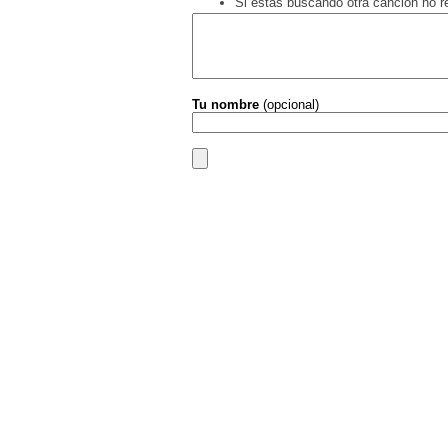
Si estás buscando otra canción no 
Tu nombre
(opcional)