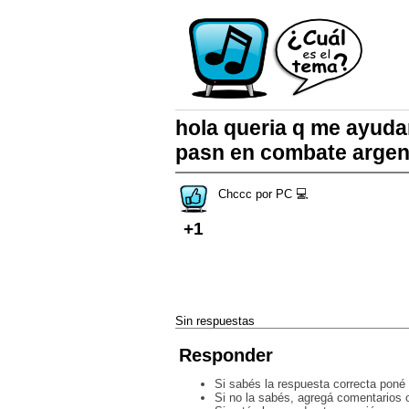
hola queria q me ayudar
pasn en combate argen
Chccc por PC 💻
+1
Sin respuestas
Responder
Si sabés la respuesta correcta poné 
Si no la sabés, agregá comentarios o