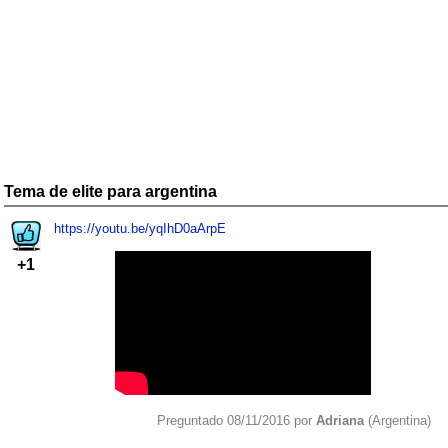
Tema de elite para argentina
https://youtu.be/yqIhD0aArpE
+1
Preguntado 08/11/2016 por
Adriana
(Argentina)