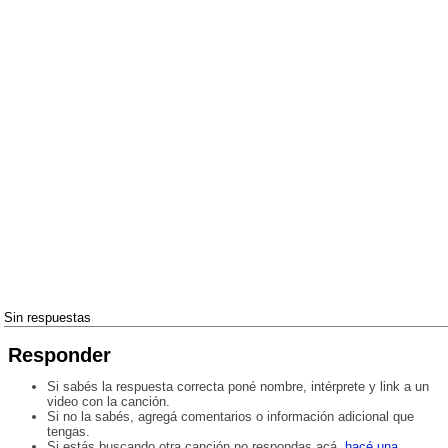
Sin respuestas
Responder
Si sabés la respuesta correcta poné nombre, intérprete y link a un
video con la canción.
Si no la sabés, agregá comentarios o información adicional que
tengas.
Si estás buscando otra canción no respondas acá,
hacé una