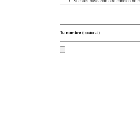
Si estás buscando otra canción no 
Tu nombre
(opcional)